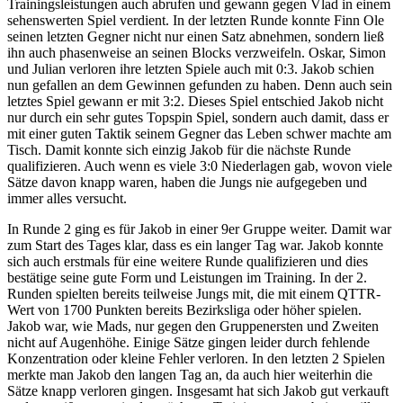
Trainingsleistungen auch abrufen und gewann gegen Vlad in einem
sehenswerten Spiel verdient. In der letzten Runde konnte Finn Ole
seinen letzten Gegner nicht nur einen Satz abnehmen, sondern ließ
ihn auch phasenweise an seinen Blocks verzweifeln. Oskar, Simon
und Julian verloren ihre letzten Spiele auch mit 0:3. Jakob schien
nun gefallen an dem Gewinnen gefunden zu haben. Denn auch sein
letztes Spiel gewann er mit 3:2. Dieses Spiel entschied Jakob nicht
nur durch ein sehr gutes Topspin Spiel, sondern auch damit, dass er
mit einer guten Taktik seinem Gegner das Leben schwer machte am
Tisch. Damit konnte sich einzig Jakob für die nächste Runde
qualifizieren. Auch wenn es viele 3:0 Niederlagen gab, wovon viele
Sätze davon knapp waren, haben die Jungs nie aufgegeben und
immer alles versucht.
In Runde 2 ging es für Jakob in einer 9er Gruppe weiter. Damit war
zum Start des Tages klar, dass es ein langer Tag war. Jakob konnte
sich auch erstmals für eine weitere Runde qualifizieren und dies
bestätige seine gute Form und Leistungen im Training. In der 2.
Runden spielten bereits teilweise Jungs mit, die mit einem QTTR-
Wert von 1700 Punkten bereits Bezirksliga oder höher spielen.
Jakob war, wie Mads, nur gegen den Gruppenersten und Zweiten
nicht auf Augenhöhe. Einige Sätze gingen leider durch fehlende
Konzentration oder kleine Fehler verloren. In den letzten 2 Spielen
merkte man Jakob den langen Tag an, da auch hier weiterhin die
Sätze knapp verloren gingen. Insgesamt hat sich Jakob gut verkauft