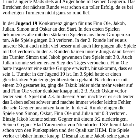
1 und 2 agierte Mads stets auf Augenhöhe mit seinen Gegnern. Das
Erreichen der nächste Runde war schon ein toller Erfolg, da es bei
vorherigen Turnieren nicht ganz so rund lief.
In der
Jugend 19
Konkurrenz gingen für uns Finn Ole, Jakob,
Julian, Simon und Oskar an den Start. In den ersten Spielen
bekamen es alle mit den stärkeren Spielern aus ihren Gruppen zu
tun. Alle Spiele gingen 0:3 verloren. In der 2. Runde lief es aus
unserer Sicht auch nicht viel besser und auch hier gingen alle Spiele
mit 0:3 verloren. In der 3. Runden kamen unsere Jungs dann besser
ins Turnier. Simon und Jakob gewannen ihre Spiele mit 3:0. Auch
Julian konnte seinen ersten Sieg des Tages verbuchen. Finn Ole
hatte insgesamt eine starke Gruppe erwischt, hinzukommt, dass es
sein 1. Turnier in der Jugend 19 ist. Im 3.Spiel hatte er einen
gleichstarken Spieler gegenüberstehen gehabt. Nach dem er mit
einem 2:0 gestartet ist, ging die Taktik leider nicht mehr weiter auf
und Finn Ole verlor denkbar knapp mit 2:3. Auch Oskar verlor
leider sein 3. Spiel mit 2:3. In diesem Spiel machte er es sich leider
das Leben selbst schwer und machte immer wieder leichte Fehler,
die sein Gegner ausnutzen konnte. In der 4. Runde gingen die
Spiele von Simon, Oskar, Finn Ole und Julian mit 0:3 verloren.
Einzig Jakob konnte seinen Gegner mit einem 3:2 niederringen.
Seinen Gegner Vlad Yaremenko von Niendorfer TSV kennt Jakob
schon von den Punktspielen und der Quali zur HEM. Die Spiele
verlor er bisher immer knapp. Diesmal konnte Jakob seine guten