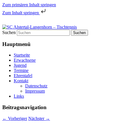
Zum primären Inhalt springen
Zum Inhalt springen
Tischtennis in Hamburgs Norden
Suchen
SC Alstertal-Langenhorn –
Hauptmenü
Tischtennis
Startseite
Erwachsene
Jugend
Termine
Ehrentafel
Kontakt
Datenschutz
Impressum
Links
Beitragsnavigation
←
Vorheriger
Nächster
→