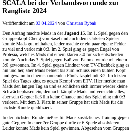
SCALA bei der Verbandsvorrunde zur
Rangliste 2024
Veröffentlicht am
03.04.2024
von
Christian Rybak
Den Anfang machte Mads in der
Jugend 15
. Im 1. Spiel gegen den
Gruppenkopf Cheng von Sasel und auch dem stärksten Spieler
konnte Mads gut mithalten, leider machte er ein paar eigene Fehler
zu viel und verlor mit 0:3. Im 2. Spiel ging es gegen Engel von
Protesia, welches Mads mit einem klaren 3:0 für sich entscheiden
konnte. Auch das 3. Spiel gegen Baß von Paloma wurde mit einem
3:0 gewonnen. Im 4. Spiel gegen Lindner vom TV-Fischbek ging es
hin und her, aber Mads behielt bis zum Schluss einen kühlen Kopf
und gewann in einem spannenden Fünfsatzspiel mit 3:2. Im letzten
Spiel des Tages ging es gegen Kempf vom ETV. Hier merkte man
Mads den langen Tag an und es schlichen sich immer wieder kleine
Schwächephasen ein, dennoch kämpfte Mads und versuchte alles,
aber sein Gegner ließ ihn keine Chance und das Spiel ging mit 0:3
verloren. Mit dem 3. Platz in seiner Gruppe hat sich Mads für die
nächste Runde qualifiziert.
In der nächsten Runde hieß es für Mads zusätzliches Training gegen
gute Gegner. In einer 7er Gruppe durfte er 6 Spiele absolvieren.
Leider konnte Mads kein Spiel gewinnen. Abgesehen vom Gruppen