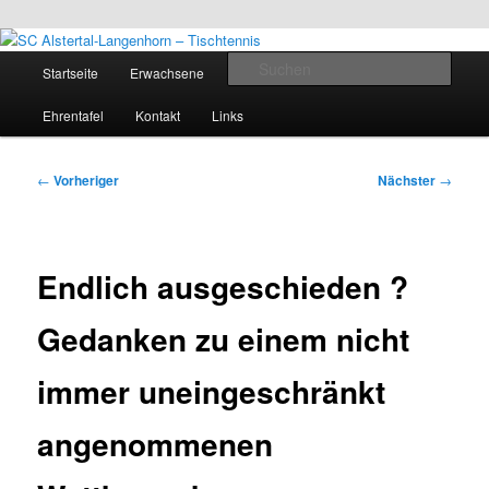
Zum
Inhalt
Zum
Tischtennis in Hamburgs Norden
springen
primären
Hauptmenü
Such
Startseite
Erwachsene
Jugend
Termine
Inhalt
springen
SC Alstertal-Langenhorn –
Ehrentafel
Kontakt
Links
Tischtennis
Beitragsnavigation
←
Vorheriger
Nächster
→
Endlich ausgeschieden ?
Gedanken zu einem nicht
immer uneingeschränkt
angenommenen