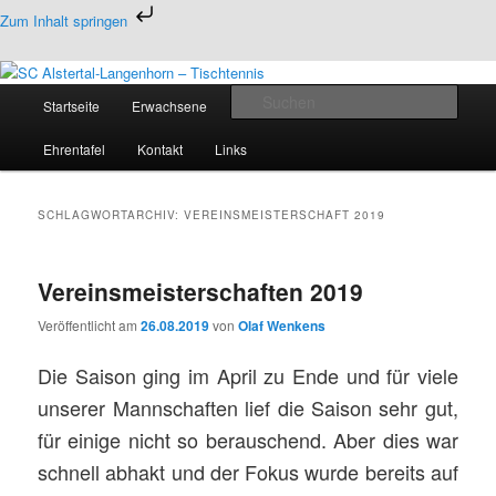
Zum
Zum
Zum Inhalt springen
primären
sekundären
Inhalt
Inhalt
Tischtennis in Hamburgs Norden
springen
springen
Hauptmenü
Such
Startseite
Erwachsene
Jugend
Termine
SC Alstertal-Langenhorn –
Ehrentafel
Kontakt
Links
Tischtennis
SCHLAGWORTARCHIV:
VEREINSMEISTERSCHAFT 2019
Vereinsmeisterschaften 2019
Veröffentlicht am
26.08.2019
von
Olaf Wenkens
Die Saison ging im April zu Ende und für viele
unserer Mannschaften lief die Saison sehr gut,
für einige nicht so berauschend. Aber dies war
schnell abhakt und der Fokus wurde bereits auf