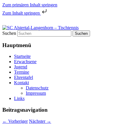
Zum primären Inhalt springen
Zum Inhalt springen
Tischtennis in Hamburgs Norden
Suchen
SC Alstertal-Langenhorn –
Hauptmenü
Tischtennis
Startseite
Erwachsene
Jugend
Termine
Ehrentafel
Kontakt
Datenschutz
Impressum
Links
Beitragsnavigation
←
Vorheriger
Nächster
→