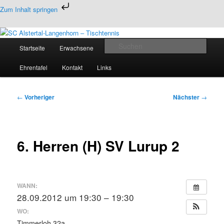
Zum
Zum Inhalt springen
primären
Inhalt
Tischtennis in Hamburgs Norden
springen
Hauptmenü
Such
Startseite
Erwachsene
Jugend
Termine
SC Alstertal-Langenhorn –
Ehrentafel
Kontakt
Links
Tischtennis
Beitragsnavigation
←
Vorheriger
Nächster
→
6. Herren (H) SV Lurup 2
WANN:
28.09.2012 um 19:30 – 19:30
WO:
Timmerloh 32a