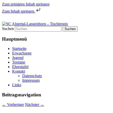
Zum primären Inhalt springen
Zum Inhalt springen
Tischtennis in Hamburgs Norden
Suchen
SC Alstertal-Langenhorn –
Hauptmenü
Tischtennis
Startseite
Erwachsene
Jugend
Termine
Ehrentafel
Kontakt
Datenschutz
Impressum
Links
Beitragsnavigation
←
Vorheriger
Nächster
→