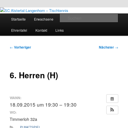
Zum
Inhalt
Zum
Tischtennis in Hamburgs Norden
springen
primären
Hauptmenü
Such
Startseite
Erwachsene
Jugend
Termine
Inhalt
springen
SC Alstertal-Langenhorn –
Ehrentafel
Kontakt
Links
Tischtennis
Beitragsnavigation
←
Vorheriger
Nächster
→
6. Herren (H)
WANN:
18.09.2015 um 19:30 – 19:30
WO:
Timmerloh 32a
PUNKTSPIEL