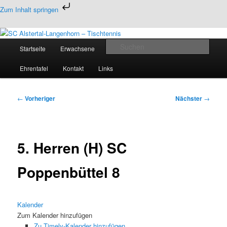
Zum
Zum Inhalt springen
primären
Inhalt
Tischtennis in Hamburgs Norden
springen
Hauptmenü
Such
Startseite
Erwachsene
Jugend
Termine
SC Alstertal-Langenhorn –
Ehrentafel
Kontakt
Links
Tischtennis
Beitragsnavigation
←
Vorheriger
Nächster
→
5. Herren (H) SC
Poppenbüttel 8
Kalender
Zum Kalender hinzufügen
Zu Timely-Kalender hinzufügen