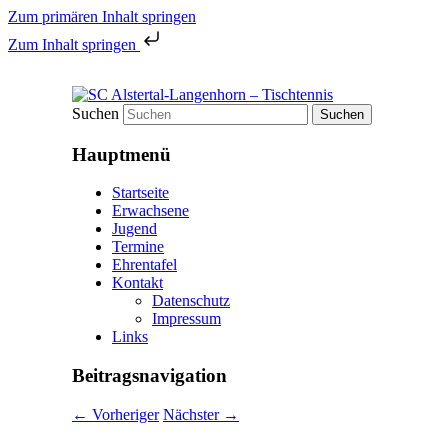
Zum primären Inhalt springen
Zum Inhalt springen
Tischtennis in Hamburgs Norden
Suchen
SC Alstertal-Langenhorn – 
Hauptmenü
Startseite
Erwachsene
Jugend
Termine
Ehrentafel
Kontakt
Datenschutz
Impressum
Links
Beitragsnavigation
←
Vorheriger
Nächster
→