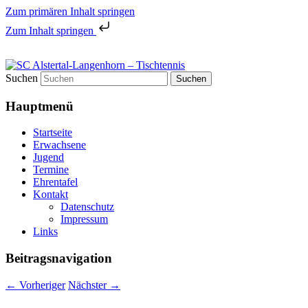
Zum primären Inhalt springen
Zum Inhalt springen
Tischtennis in Hamburgs Norden
Suchen
SC Alstertal-Langenhorn –
Hauptmenü
Tischtennis
Startseite
Erwachsene
Jugend
Termine
Ehrentafel
Kontakt
Datenschutz
Impressum
Links
Beitragsnavigation
←
Vorheriger
Nächster
→