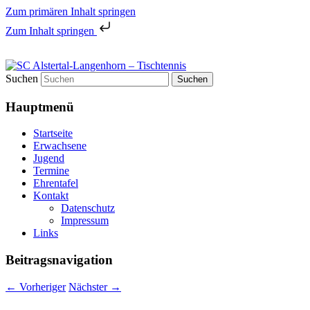
Zum primären Inhalt springen
Zum Inhalt springen
Tischtennis in Hamburgs Norden
Suchen
SC Alstertal-Langenhorn –
Hauptmenü
Tischtennis
Startseite
Erwachsene
Jugend
Termine
Ehrentafel
Kontakt
Datenschutz
Impressum
Links
Beitragsnavigation
←
Vorheriger
Nächster
→