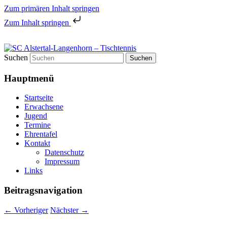
Zum primären Inhalt springen
Zum Inhalt springen
Tischtennis in Hamburgs Norden
Suchen
SC Alstertal-Langenhorn –
Hauptmenü
Tischtennis
Startseite
Erwachsene
Jugend
Termine
Ehrentafel
Kontakt
Datenschutz
Impressum
Links
Beitragsnavigation
←
Vorheriger
Nächster
→