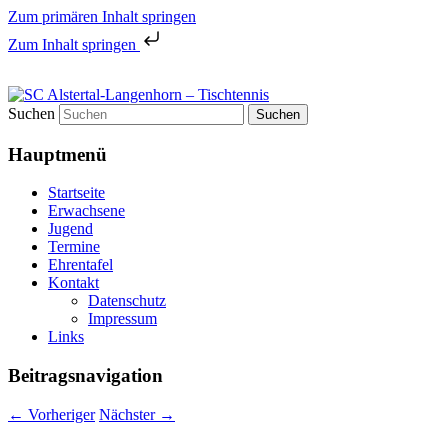
Zum primären Inhalt springen
Zum Inhalt springen
Tischtennis in Hamburgs Norden
Suchen
SC Alstertal-Langenhorn –
Hauptmenü
Tischtennis
Startseite
Erwachsene
Jugend
Termine
Ehrentafel
Kontakt
Datenschutz
Impressum
Links
Beitragsnavigation
←
Vorheriger
Nächster
→