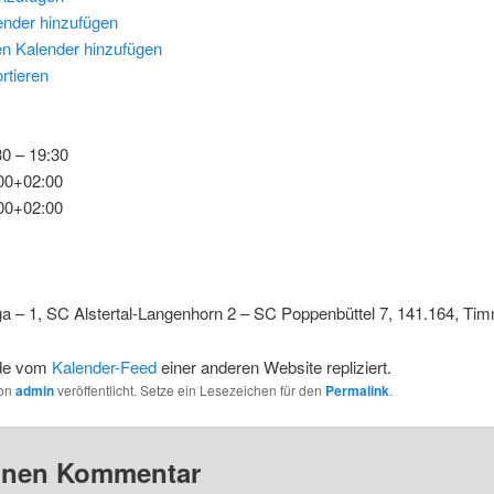
ender hinzufügen
n Kalender hinzufügen
rtieren
0 – 19:30
00+02:00
00+02:00
iga – 1, SC Alstertal-Langenhorn 2 – SC Poppenbüttel 7, 141.164, Ti
rde vom
Kalender-Feed
einer anderen Website repliziert.
von
admin
veröffentlicht. Setze ein Lesezeichen für den
Permalink
.
einen Kommentar