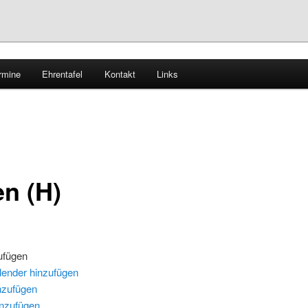
rmine
Ehrentafel
Kontakt
Links
horn – Tischtennis
en (H)
ufügen
lender hinzufügen
nzufügen
inzufügen