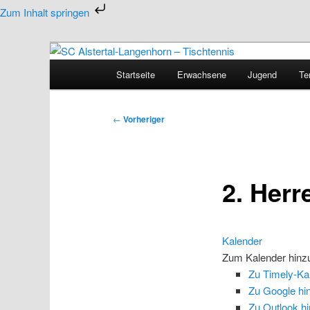
Zum
Zum Inhalt springen
primären
Inhalt
Tischtennis in Hamburgs Norden
springen
Hauptmenü
Startseite
Erwachsene
Jugend
Te
SC Alstertal-Langen
Beitragsnavigation
←
Vorheriger
2. Herr
Kalender
Zum Kalender hinz
Zu Timely-Ka
Zu Google hi
Zu Outlook h