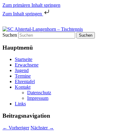
Zum primären Inhalt springen
Zum Inhalt springen
Tischtennis in Hamburgs Norden
Suchen
SC Alstertal-Langenhorn –
Hauptmenü
Tischtennis
Startseite
Erwachsene
Jugend
Termine
Ehrentafel
Kontakt
Datenschutz
Impressum
Links
Beitragsnavigation
←
Vorheriger
Nächster
→