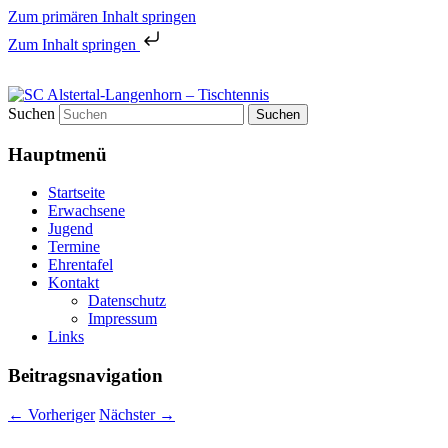
Zum primären Inhalt springen
Zum Inhalt springen
Tischtennis in Hamburgs Norden
Suchen
SC Alstertal-Langenhorn –
Hauptmenü
Tischtennis
Startseite
Erwachsene
Jugend
Termine
Ehrentafel
Kontakt
Datenschutz
Impressum
Links
Beitragsnavigation
←
Vorheriger
Nächster
→