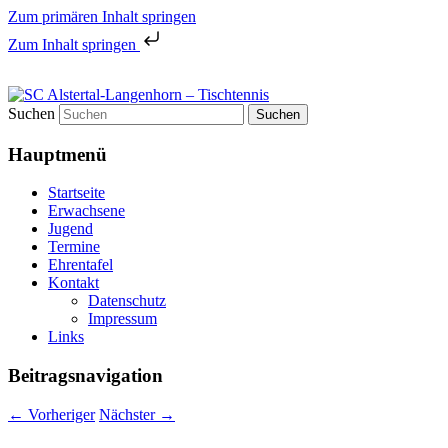
Zum primären Inhalt springen
Zum Inhalt springen
Tischtennis in Hamburgs Norden
Suchen
SC Alstertal-Langenhorn –
Hauptmenü
Tischtennis
Startseite
Erwachsene
Jugend
Termine
Ehrentafel
Kontakt
Datenschutz
Impressum
Links
Beitragsnavigation
←
Vorheriger
Nächster
→