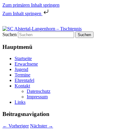
Zum primären Inhalt springen
Zum Inhalt springen
Tischtennis in Hamburgs Norden
Suchen
SC Alstertal-Langenhorn –
Hauptmenü
Tischtennis
Startseite
Erwachsene
Jugend
Termine
Ehrentafel
Kontakt
Datenschutz
Impressum
Links
Beitragsnavigation
←
Vorheriger
Nächster
→