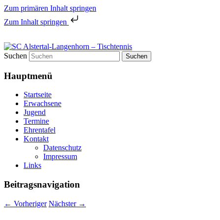
Zum primären Inhalt springen
Zum Inhalt springen
Tischtennis in Hamburgs Norden
Suchen
SC Alstertal-Langenhorn –
Hauptmenü
Tischtennis
Startseite
Erwachsene
Jugend
Termine
Ehrentafel
Kontakt
Datenschutz
Impressum
Links
Beitragsnavigation
←
Vorheriger
Nächster
→