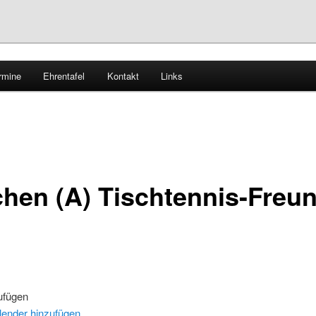
rmine
Ehrentafel
Kontakt
Links
horn – Tischtennis
chen (A) Tischtennis-Freu
ufügen
lender hinzufügen