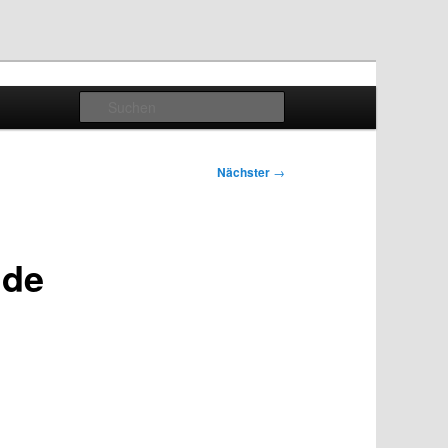
Suchen
Nächster
→
nde