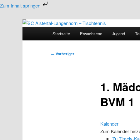
Zum
Zum Inhalt springen
primären
Inhalt
Tischtennis in Hamburgs Norden
springen
Hauptmenü
Startseite
Erwachsene
Jugend
Te
SC Alstertal-Langen
Beitragsnavigation
←
Vorheriger
1. Mäd
BVM 1
Kalender
Zum Kalender hinz
Zu Timely-Ka