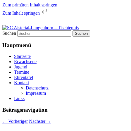
Zum primären Inhalt springen
Zum Inhalt springen
Tischtennis in Hamburgs Norden
Suchen
SC Alstertal-Langenhorn –
Hauptmenü
Tischtennis
Startseite
Erwachsene
Jugend
Termine
Ehrentafel
Kontakt
Datenschutz
Impressum
Links
Beitragsnavigation
←
Vorheriger
Nächster
→