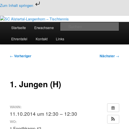
Zum
Zum Inhalt springen
primären
Inhalt
Tischtennis in Hamburgs Norden
springen
Hauptmenü
Such
Startseite
Erwachsene
Jugend
Termine
SC Alstertal-Langenhorn –
Ehrentafel
Kontakt
Links
Tischtennis
Beitragsnavigation
←
Vorheriger
Nächster
→
1. Jungen (H)
WANN:
11.10.2014 um 12:30 – 12:30
WO:
1 Foorthkamp 42