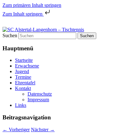
Zum primären Inhalt springen
Zum Inhalt springen
Tischtennis in Hamburgs Norden
Suchen
SC Alstertal-Langenhorn –
Hauptmenü
Tischtennis
Startseite
Erwachsene
Jugend
Termine
Ehrentafel
Kontakt
Datenschutz
Impressum
Links
Beitragsnavigation
←
Vorheriger
Nächster
→