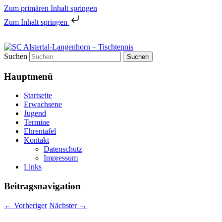
Zum primären Inhalt springen
Zum Inhalt springen
Tischtennis in Hamburgs Norden
Suchen
SC Alstertal-Langenhorn –
Hauptmenü
Tischtennis
Startseite
Erwachsene
Jugend
Termine
Ehrentafel
Kontakt
Datenschutz
Impressum
Links
Beitragsnavigation
←
Vorheriger
Nächster
→