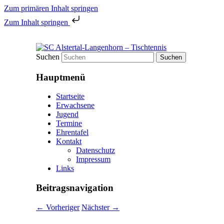
Zum primären Inhalt springen
Zum Inhalt springen
Tischtennis in Hamburgs Norden
Suchen
SC Alstertal-Langenhorn – 
Hauptmenü
Startseite
Erwachsene
Jugend
Termine
Ehrentafel
Kontakt
Datenschutz
Impressum
Links
Beitragsnavigation
←
Vorheriger
Nächster
→