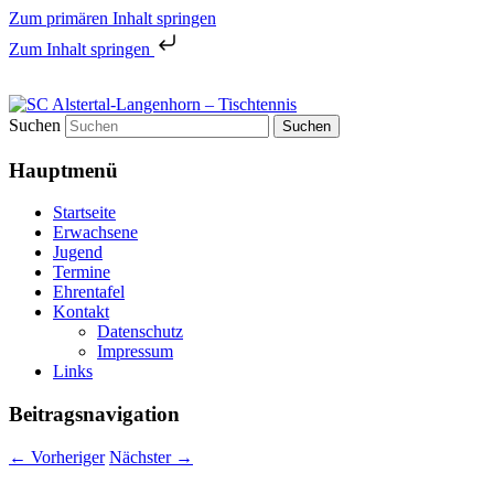
Zum primären Inhalt springen
Zum Inhalt springen
Tischtennis in Hamburgs Norden
Suchen
SC Alstertal-Langenhorn –
Hauptmenü
Tischtennis
Startseite
Erwachsene
Jugend
Termine
Ehrentafel
Kontakt
Datenschutz
Impressum
Links
Beitragsnavigation
←
Vorheriger
Nächster
→