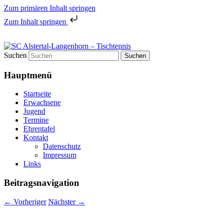
Zum primären Inhalt springen
Zum Inhalt springen
Tischtennis in Hamburgs Norden
Suchen
SC Alstertal-Langenhorn –
Hauptmenü
Tischtennis
Startseite
Erwachsene
Jugend
Termine
Ehrentafel
Kontakt
Datenschutz
Impressum
Links
Beitragsnavigation
←
Vorheriger
Nächster
→