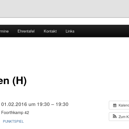
rmine
Ehrentafel
Kontakt
Links
horn – Tischtennis
en (H)
01.02.2016 um 19:30 – 19:30
Kalen
Foorthkamp 42
Zum K
PUNKTSPIEL