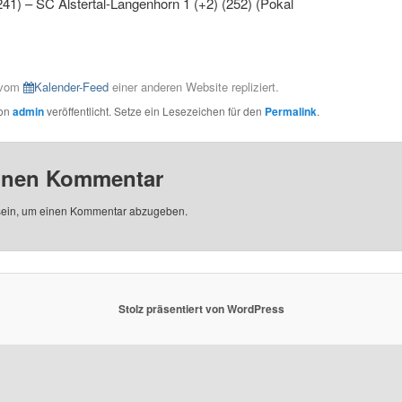
241) – SC Alstertal-Langenhorn 1 (+2) (252) (Pokal
e vom
Kalender-Feed
einer anderen Website repliziert.
von
admin
veröffentlicht. Setze ein Lesezeichen für den
Permalink
.
einen Kommentar
ein, um einen Kommentar abzugeben.
Stolz präsentiert von WordPress