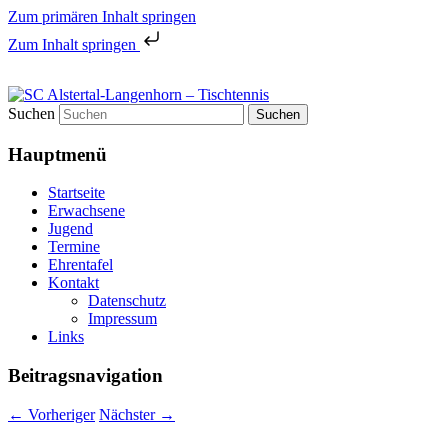
Zum primären Inhalt springen
Zum Inhalt springen
Tischtennis in Hamburgs Norden
Suchen
SC Alstertal-Langenhorn –
Hauptmenü
Tischtennis
Startseite
Erwachsene
Jugend
Termine
Ehrentafel
Kontakt
Datenschutz
Impressum
Links
Beitragsnavigation
←
Vorheriger
Nächster
→