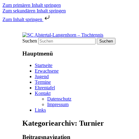
Zum primären Inhalt springen
Zum sekundären Inhalt springen
Zum Inhalt springen
Tischtennis in Hamburgs Norden
Suchen
SC Alstertal-Langenhorn – 
Hauptmenü
Startseite
Erwachsene
Jugend
Termine
Ehrentafel
Kontakt
Datenschutz
Impressum
Links
Kategoriearchiv:
Turnier
Beitragsnavigation